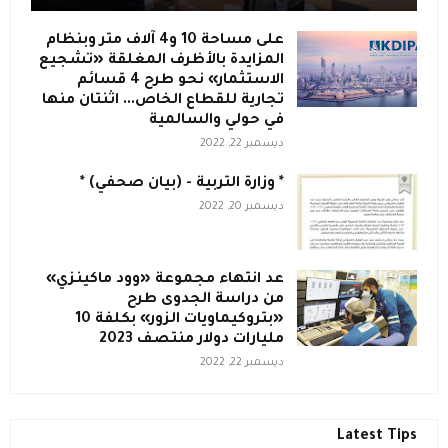
على مساحة 10 و4 آلاف متر وبنظام
المزايدة بالأظرف المغلقة «تشجيع
الاستثمار» نحو طرح 4 قسائم
تجارية للقطاع الخاص... اثنتان منها
في حولي والسالمية
ديسمبر 22, 2022
* وزارة التربية - (بيان صحفي) *
ديسمبر 20, 2022
عد انتهاء مجموعة «وود ماكينزي»
من دراسة الجدوى طرح
«بتروكيماويات الزور» بكلفة 10
مليارات دولار منتصف 2023
ديسمبر 22, 2022
Latest Tips