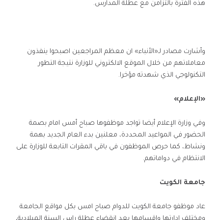
هذه الفترة بالتزامن مع عطلة المدارس.
وأشارت مصادر لـ«الأنباء» ان معظم المراجعين اصبحوا ينفذون
معاملاتهم من خلال الموقع الالكتروني للوزارة نتيجة التطور
التكنولوجي الذي شهدته مؤخرا.
«الإعلام»
وفي وزارة الإعلام أيضا تواجد موظفوها صباح أمس امام بصمة
الحضور في المواعيد المحددة، معلنين بدء العام الجديد بهمة
ونشاط، كما حرص الموظفون في باقي المقرات التابعة للوزارة على
الانتظام في دواماتهم.
جامعة الكويت
عاد موظفو جامعة الكويت للدوام صباح امس بكل مواقع الجامعة
ومختلف ادارتها واقسامها بعد انقضاء عطلة راس السنة الميلادية،